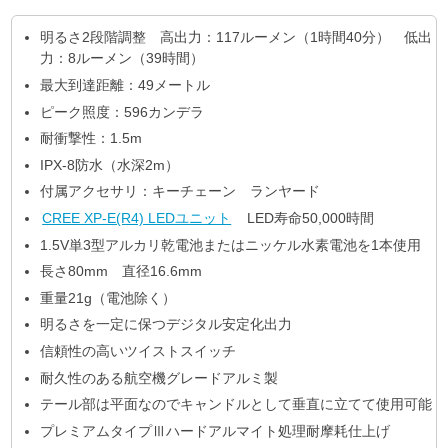
明るさ2段階調整 高出力：117ルーメン（1時間40分） 低出
力：8ルーメン（39時間）
最大到達距離：49メートル
ピーク照度：596カンデラ
耐衝撃性：1.5m
IPX-8防水（水深2m）
付属アクセサリ：キーチェーン ランヤード
CREE XP-E(R4) LEDユニット
LED寿命50,000時間
1.5V単3型アルカリ乾電池またはニッケル水素電池を1本使用
長さ80mm 直径16.6mm
重量21g（電池除く）
明るさを一定に保つデジタル安定化出力
信頼性の高いツイストスイッチ
耐久性のある航空機グレードアルミ製
テール部は平面なのでキャンドルとして垂直に立てて使用可能
プレミアムタイプⅢハードアルマイト処理耐摩耗仕上げ