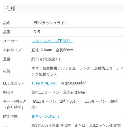
仕様
品名
LEDフラッシュライト
品番
LD15
メーカー
フェニックス（FENIX）
本体サイズ
直径16.6mm 全長80mm
重量
約21ｇ(電池除く)
本体：航空機用アルミ合金 レンズ：反射防止コーティ
材質
ング強化ガラス
LEDユニット
Cree XP-E(R4)
寿命50,000時間
明るさ
最大117ルーメン（最大到達64m）
モード/明るさ
Hi/117ルーメン（1時間30分） Lo/8ルーメン（39時
（点灯時間）
間）
防水性能
IPX-8（水深2m）
単3アルカリ乾電池×1本 または 単3ニッケル水素電