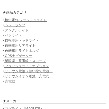
★商品カテゴリ
懐中電灯/フラッシュライト
ヘッドランプ
アングルライト
ペンライト
自転車用ヘッドライト
自転車用リアライト
自転車用ライトホルダ
GPSナビゲーター
単眼境・双眼鏡・スコープ
フラッシュライトオプション
リチウム電池（使い捨て電池）
リチウムイオン電池（充電式）
充電器
★メーカー
マグライト（MAGLITE）