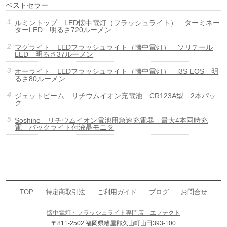
ベストセラー
ルミントップ LED懐中電灯（フラッシュライト） ターミネー
ターLED 明るさ720ルーメン
マグライト LEDフラッシュライト（懐中電灯） ソリテール
LED 明るさ37ルーメン
オーライト LEDフラッシュライト（懐中電灯） i3S EOS 明
るさ80ルーメン
ジェットビーム リチウムイオン充電池 CR123A型 2本パッ
ク
Soshine リチウムイオン電池用急速充電器 最大4本同時充
電 バックライト付液晶モニタ
TOP
特定商取引法
ご利用ガイド
ブログ
お問合せ
懐中電灯・フラッシュライト専門店 エフテクト
〒811-2502 福岡県糟屋郡久山町山田393-100