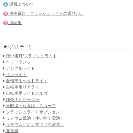
通販について
懐中電灯・フラッシュライトの選びかた
用語集
★商品カテゴリ
懐中電灯/フラッシュライト
ヘッドランプ
アングルライト
ペンライト
自転車用ヘッドライト
自転車用リアライト
自転車用ライトホルダ
GPSナビゲーター
単眼境・双眼鏡・スコープ
フラッシュライトオプション
リチウム電池（使い捨て電池）
リチウムイオン電池（充電式）
充電器