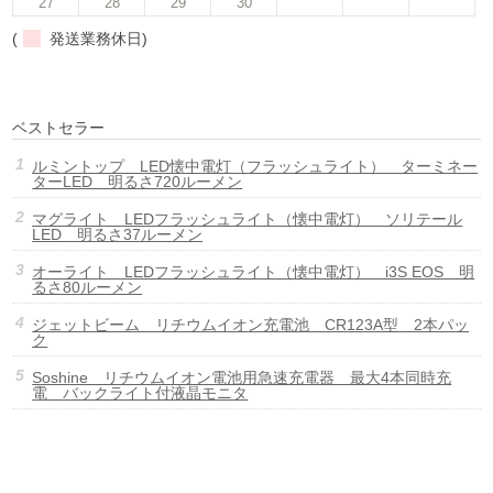
27
28
29
30
(
発送業務休日)
ベストセラー
ルミントップ LED懐中電灯（フラッシュライト） ターミネー
ターLED 明るさ720ルーメン
マグライト LEDフラッシュライト（懐中電灯） ソリテール
LED 明るさ37ルーメン
オーライト LEDフラッシュライト（懐中電灯） i3S EOS 明
るさ80ルーメン
ジェットビーム リチウムイオン充電池 CR123A型 2本パッ
ク
Soshine リチウムイオン電池用急速充電器 最大4本同時充
電 バックライト付液晶モニタ