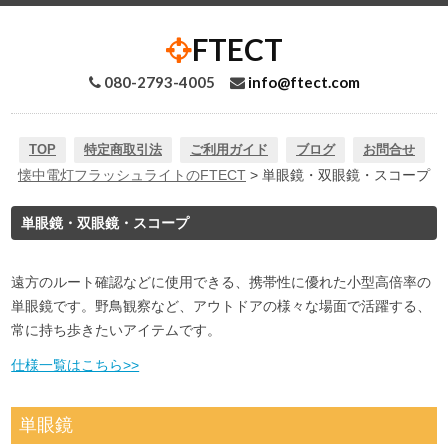
FTECT
080-2793-4005
info@ftect.com
TOP
特定商取引法
ご利用ガイド
ブログ
お問合せ
懐中電灯フラッシュライトのFTECT
> 単眼鏡・双眼鏡・スコープ
単眼鏡・双眼鏡・スコープ
遠方のルート確認などに使用できる、携帯性に優れた小型高倍率の
単眼鏡です。野鳥観察など、アウトドアの様々な場面で活躍する、
常に持ち歩きたいアイテムです。
仕様一覧はこちら>>
単眼鏡