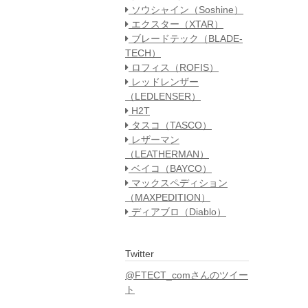
ソウシャイン（Soshine）
エクスター（XTAR）
ブレードテック（BLADE-
TECH）
ロフィス（ROFIS）
レッドレンザー
（LEDLENSER）
H2T
タスコ（TASCO）
レザーマン
（LEATHERMAN）
ベイコ（BAYCO）
マックスペディション
（MAXPEDITION）
ディアブロ（Diablo）
Twitter
@FTECT_comさんのツイー
ト