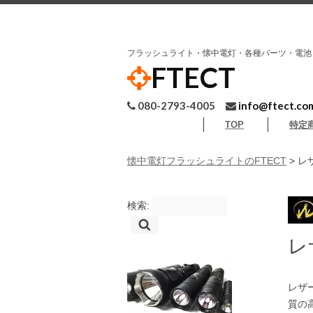
フラッシュライト・懐中電灯・各種パーツ・電池
FTECT
080-2793-4005
info@ftect.co
TOP
特定
懐中電灯フラッシュライトのFTECT
> レ
検索:
レ
レザ
質の