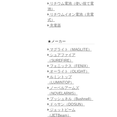
リチウム電池（使い捨て電
池）
リチウムイオン電池（充電
式）
充電器
★メーカー
マグライト（MAGLITE）
シュアファイア
（SUREFIRE）
フェニックス（FENIX）
オーライト（OLIGHT）
ルミントップ
（LUMINTOP）
ノーベルアームズ
（NOVELARMS）
ブッシュネル（Bushnell）
ドゥサン（DOSUN）
ジェットビーム
（JETBeam）