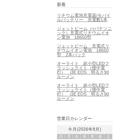
新着
リチウム電池充電器/モバイ
ルバッテリー 充電数1本
ジェットビーム（+パナソニ
ック）充電式リチウムイオ
ン電池 18650型
ジェットビーム 充電式リ
チウムイオン電池 18650
型 2本パック
オーライト 超小型LEDフ
ラッシュライト（懐中電
灯） i3E EOS 明るさ90
ルーメン
オーライト 超小型LEDフ
ラッシュライト（懐中電
灯） i3E EOS 明るさ90
ルーメン
営業日カレンダー
今月(2026年8月)
日
月
火
水
木
金
土