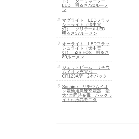
ト） ターミネーター
LED 明るさ720ルーメ
ン
マグライト LEDフラッ
シュライト（懐中電
灯） ソリテールLED
明るさ37ルーメン
オーライト LEDフラッ
シュライト（懐中電
灯） i3S EOS 明るさ
80ルーメン
ジェットビーム リチウ
ムイオン充電池
CR123A型 2本パック
Soshine リチウムイオ
ン電池用急速充電器 最
大4本同時充電 バックラ
イト付液晶モニタ