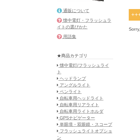
通販について
++
懐中電灯・フラッシュラ
イトの選びかた
Sorry
用語集
★商品カテゴリ
懐中電灯/フラッシュライ
ト
ヘッドランプ
アングルライト
ペンライト
自転車用ヘッドライト
自転車用リアライト
自転車用ライトホルダ
GPSナビゲーター
単眼境・双眼鏡・スコープ
フラッシュライトオプショ
ン