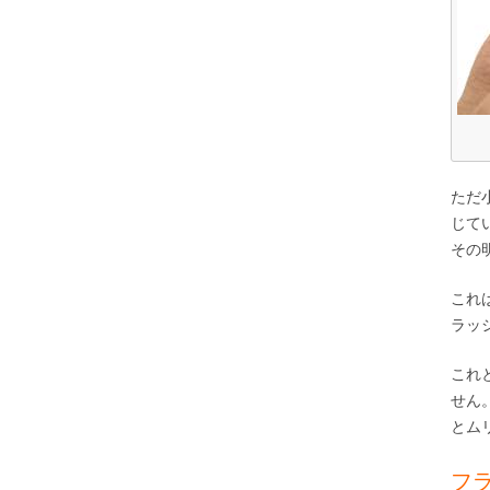
ただ
じて
その
これ
ラッ
これ
せん
とム
フ