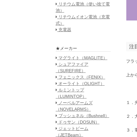
リチウム電池（使い捨て電
池）
リチウムイオン電池（充電
式）
充電器
注
★メーカー
マグライト（MAGLITE）
フラ
シュアファイア
（SUREFIRE）
上か
フェニックス（FENIX）
オーライト（OLIGHT）
ルミントップ
（LUMINTOP）
１．
ノーベルアームズ
（NOVELARMS）
ブッシュネル（Bushnell）
２．
ドゥサン（DOSUN）
ジェットビーム
３．
（JETBeam）