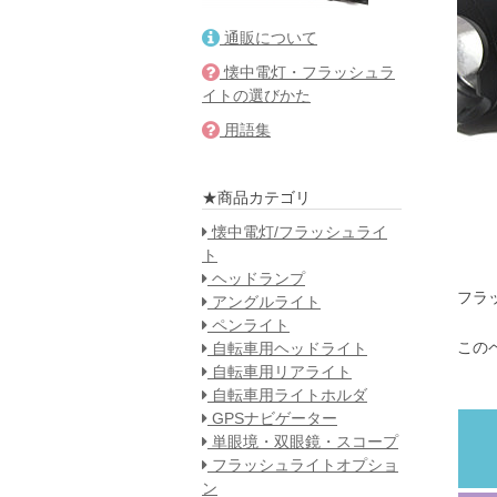
通販について
懐中電灯・フラッシュラ
イトの選びかた
用語集
★商品カテゴリ
懐中電灯/フラッシュライ
ト
ヘッドランプ
フラ
アングルライト
ペンライト
この
自転車用ヘッドライト
自転車用リアライト
自転車用ライトホルダ
GPSナビゲーター
単眼境・双眼鏡・スコープ
フラッシュライトオプショ
ン