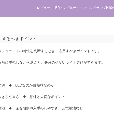
レビュー LEDアングルライト兼ヘッドランプH10A（
目するべきポイント
ッシュライトの特性を判断するとき、注目すべきポイントです。
ら順に重視しながら選ぶと、失敗の少ないライト選びができます。
光源
LEDなのか白熱球なのか
大きさや重さ
意外と大切なポイント
電池
保管期限や入手のしやすさ、充電電池など