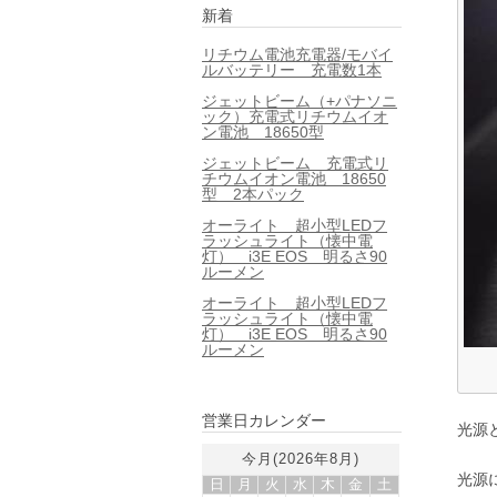
新着
リチウム電池充電器/モバイ
ルバッテリー 充電数1本
ジェットビーム（+パナソニ
ック）充電式リチウムイオ
ン電池 18650型
ジェットビーム 充電式リ
チウムイオン電池 18650
型 2本パック
オーライト 超小型LEDフ
ラッシュライト（懐中電
灯） i3E EOS 明るさ90
ルーメン
オーライト 超小型LEDフ
ラッシュライト（懐中電
灯） i3E EOS 明るさ90
ルーメン
営業日カレンダー
光源
今月(2026年8月)
光源
日
月
火
水
木
金
土