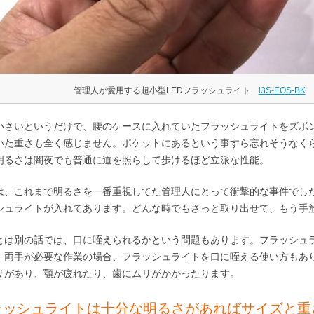
管理人が愛用する超小型LEDフラッシュライト
i3S-EOS-BK
小さいというだけで、腰のケースに入れていたフラッシュライトをズボ
いた重さも全く感じません。ポケットにあるという事すら忘れそうなく
明るさは闇夜でも普通に道を照らして歩けるほど立派な性能。
は、これまで明るさを一番重視してた管理人にとって衝撃的な事件でし
シュライトが入れてあります。どんな時でもさっと取り出せて、もう手
とは別の話では、口に咥えられるかという問題もあります。フラッシュ
。両手が必要な作業の場合、フラッシュライトを口に咥える使い方もあ
リがあり、顎が疲れたり、歯にムリがかかったります。
ラッシュライトは十分な明るさがあればサイズと重