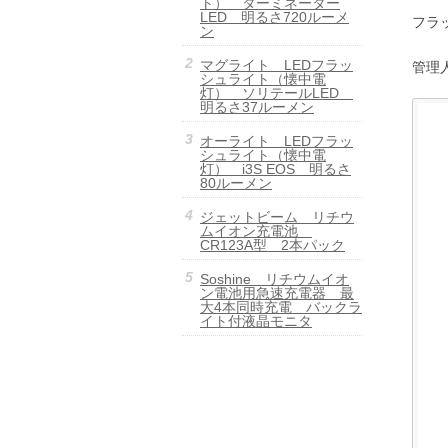
ト） ターミネーター
LED 明るさ720ルーメ
フラ
ン
マグライト LEDフラッ
管理
シュライト（懐中電
灯） ソリテールLED
明るさ37ルーメン
オーライト LEDフラッ
シュライト（懐中電
灯） i3S EOS 明るさ
80ルーメン
ジェットビーム リチウ
ムイオン充電池
CR123A型 2本パック
Soshine リチウムイオ
ン電池用急速充電器 最
大4本同時充電 バックラ
イト付液晶モニタ