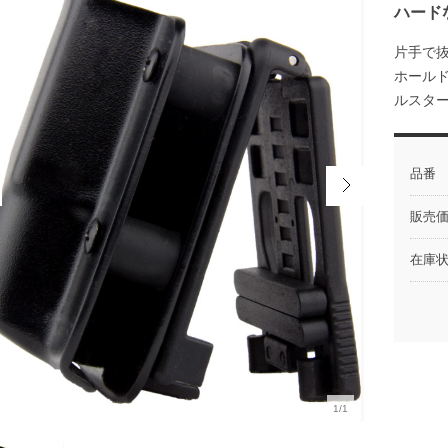
ハード
片手で
ホール
ルスタ
品番
販売
在庫
1/1