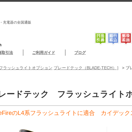
・充電器の全国通販
m
商取引法
ご利用ガイド
ブログ
フラッシュライトオプション
ブレードテック（BLADE-TECH）
］ > 
レードテック フラッシュライトホル
reFireのL4系フラッシュライトに適合 カイデ