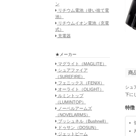
ン
リチウム電池（使い捨て電
池）
リチウムイオン電池（充電
式）
充電器
★メーカー
マグライト（MAGLITE）
シュアファイア
商
（SUREFIRE）
フェニックス（FENIX）
シュ
オーライト（OLIGHT）
下に
ルミントップ
（LUMINTOP）
特徴
ノーベルアームズ
（NOVELARMS）
ブッシュネル（Bushnell）
ドゥサン（DOSUN）
ジェットビーム