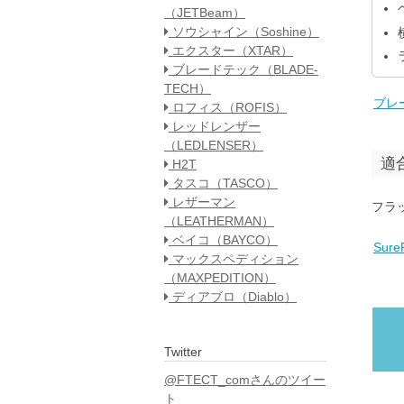
（JETBeam）
ソウシャイン（Soshine）
エクスター（XTAR）
ブレードテック（BLADE-
TECH）
ブレ
ロフィス（ROFIS）
レッドレンザー
（LEDLENSER）
適
H2T
タスコ（TASCO）
レザーマン
フラ
（LEATHERMAN）
ベイコ（BAYCO）
Sur
マックスペディション
（MAXPEDITION）
ディアブロ（Diablo）
Twitter
@FTECT_comさんのツイー
ト