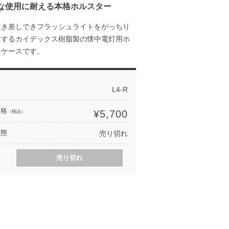
な使用に耐える本格ホルスター
抜き差しできフラッシュライトをがっちり
ドするカイデックス樹脂製の懐中電灯用ホ
ーケースです。
L4-R
価格
¥5,700
（税込）
状態
売り切れ
売り切れ