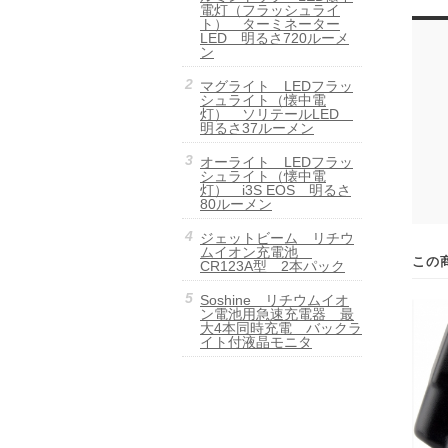
電灯（フラッシュライ
ト） ターミネーター
LED 明るさ720ルーメ
ン
マグライト LEDフラッ
シュライト（懐中電
灯） ソリテールLED
明るさ37ルーメン
オーライト LEDフラッ
シュライト（懐中電
灯） i3S EOS 明るさ
80ルーメン
ジェットビーム リチウ
ムイオン充電池
この
CR123A型 2本パック
Soshine リチウムイオ
ン電池用急速充電器 最
大4本同時充電 バックラ
イト付液晶モニタ