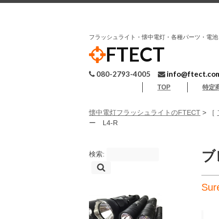
フラッシュライト・懐中電灯・各種パーツ・電池
FTECT
080-2793-4005
info@ftect.co
TOP
特定
懐中電灯フラッシュライトのFTECT
> ［
ー L4-R
ブ
検索:
Su