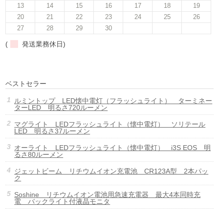
13
14
15
16
17
18
19
20
21
22
23
24
25
26
27
28
29
30
(
発送業務休日)
ベストセラー
ルミントップ LED懐中電灯（フラッシュライト） ターミネー
ターLED 明るさ720ルーメン
マグライト LEDフラッシュライト（懐中電灯） ソリテール
LED 明るさ37ルーメン
オーライト LEDフラッシュライト（懐中電灯） i3S EOS 明
るさ80ルーメン
ジェットビーム リチウムイオン充電池 CR123A型 2本パッ
ク
Soshine リチウムイオン電池用急速充電器 最大4本同時充
電 バックライト付液晶モニタ