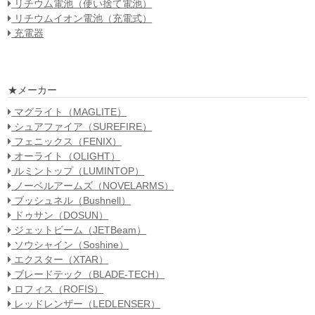
リチウム電池（使い捨て電池）
リチウムイオン電池（充電式）
充電器
★メーカー
マグライト（MAGLITE）
シュアファイア（SUREFIRE）
フェニックス（FENIX）
オーライト（OLIGHT）
ルミントップ（LUMINTOP）
ノーベルアームズ（NOVELARMS）
ブッシュネル（Bushnell）
ドゥサン（DOSUN）
ジェットビーム（JETBeam）
ソウシャイン（Soshine）
エクスター（XTAR）
ブレードテック（BLADE-TECH）
ロフィス（ROFIS）
レッドレンザー（LEDLENSER）